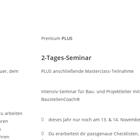
Premium
PLUS
2-Tages-Seminar
auer, dem
PLUS anschließende Masterclass-Teilnahme
Intensiv-Seminar für Bau- und Projektleiter mi
g
BaustellenCoach®
zu arbeiten
dieses Jahr nur noch am 13. & 14. Novemb
hren
n
Du erarbeitest dir passgenaue Checklisten, 
ühren