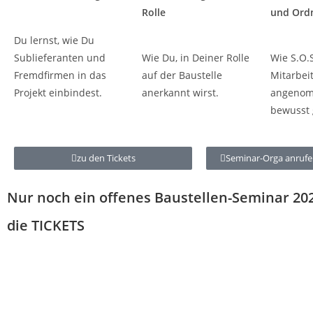
Rolle
und Ord
Du lernst, wie Du
Sublieferanten und
Wie Du, in Deiner Rolle
Wie S.O.S
Fremdfirmen in das
auf der Baustelle
Mitarbei
Projekt einbindest.
anerkannt wirst.
angeno
bewusst 
zu den Tickets
Seminar-Orga anruf
Nur noch ein offenes Baustellen-Seminar 2
die
TICKETS