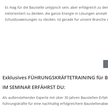
Es mag für die Baustelle untypisch sein, aber erfolgreich zu de
zielorientiert zu denken, die ganze Energie in Lösungen anstatt
Schuldzuweisungen zu stecken, ist gerade für unsere Branche s
Ich habe für dich die Abkürzung, damit du nicht auch meinen 
Weg gehen musst.
Exklusives FÜHRUNGSKRÄFTETRAINING für
B
IM SEMINAR
ERFÄHRST DU:
Als außenstehender Experte mit über 30 Jahren Baustellen-Erfah
Führungskräfte für eine nachhaltig erfolgreichere Baustellenabw