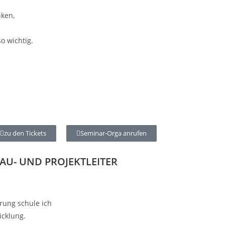
nken,
o wichtig.
schmerzhaften
zu den Tickets
Seminar-Orga anrufen
AU- UND PROJEKTLEITER
rung schule ich
icklung.