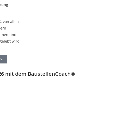
nung
. von allen
tern
mmen und
gelebt wird.
en
026 mit dem BaustellenCoach®