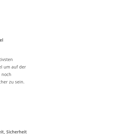
el
tivsten
el um auf der
e noch
cher zu sein.
it, Sicherheit