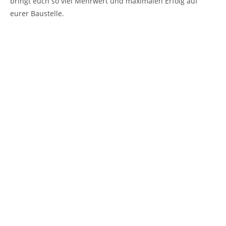
bringt euch so viel Mehrwert und maximalen Erfolg auf
eurer Baustelle.