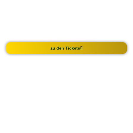
OFFENES SEMINAR FÜR BAU- UND
PROJEKTLEITER IN MAI UND NOVEMBER 2026
Kommunikation verbessern, Systeme implementieren und
den Stress reduzieren. Für eine stressfreie und
fristgerechte Baustellenabwicklung in bester Qualität.
zu den Tickets