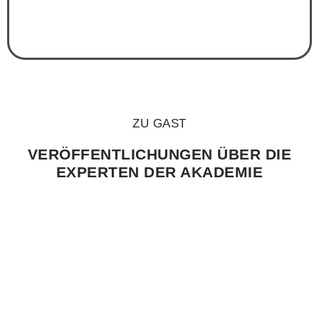
Dipl. Ing. (FH) Frank Weber
Technik Vorstand, Schultheiß Projektentwicklung AG
ZU GAST
VERÖFFENTLICHUNGEN ÜBER DIE
EXPERTEN DER AKADEMIE