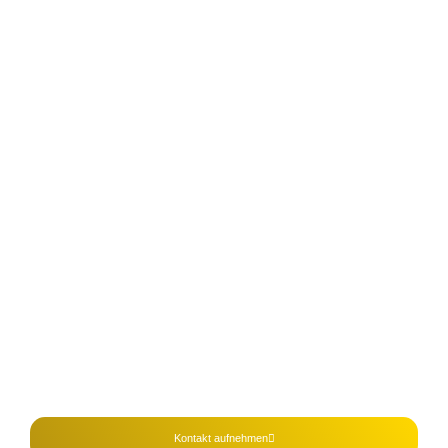
KONTAKT
Tel.: 0911/ 6695 0475
Mail: kontakt@m-s-akademie.de
Theodor-Heuss-Straße 14, 90522 Oberasbach
Kontakt aufnehmen