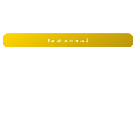
Gemeinsam erstellen wir einen glasklaren Plan um in die
direkte Umsetzung zu kommen.
Kontakt aufnehmen
Tel.: +49 911 6695 0475
Mail: kontakt@m-s-akademie.de
Theodor-Heuss-Straße 14, 90522 Oberasbach