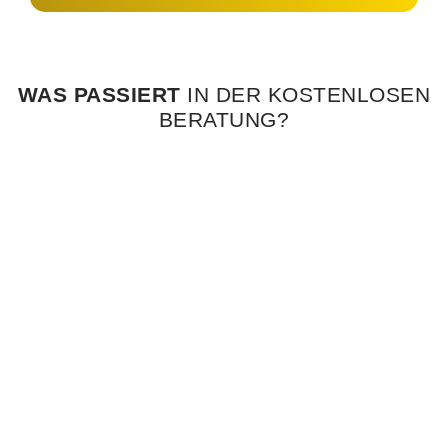
WAS PASSIERT
IN DER KOSTENLOSEN
BERATUNG?
STRATEGIE
Im Experten-Gespräch werfen wir einen externen Blick auf
Ihre aktuelle Situation.
BERATUNG
Sie erfahren welche Stellschrauben Sie bedienen müssen,
um künftig Ihre Mitarbeiter besser zu führen.
PLANUNG