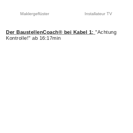
Maklergeflüster
Installateur TV
Der BaustellenCoach® bei Kabel 1:
"Achtung
Kontrolle!" ab 16:17min
UNSER
STANDORT
BEI NÜRNBERG
Unsere Inhouse-Schulungen sind für den gesamten
deutschsprachigen Raum (D-A-CH) buchbar.