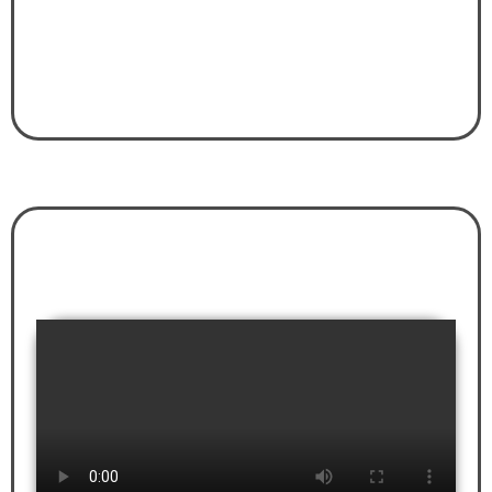
Christoph Kühnapfel
Geschäftsführer, Team IT Group GmbH
"DIE PERSÖNLICHKEITSBILDER
KENNENZULERNEN WAR SEHR
ERKENNTNISREICH."