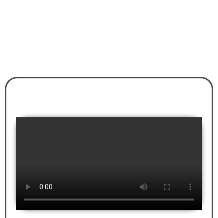
STIMMEN ÜBER
DIE ZUSAMMENARBEIT
MIT DER
AKADEMIE
"ICH HABE VORHER UNGLAUBLICH VIEL
ENERGIE IN DEN BAU STECKEN MÜSSEN."